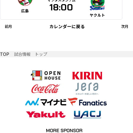
マツダスタジアム
18:00
広島
ヤクルト
カレンダーに戻る
前月
次月
TOP
試合情報　トップ
MORE SPONSOR