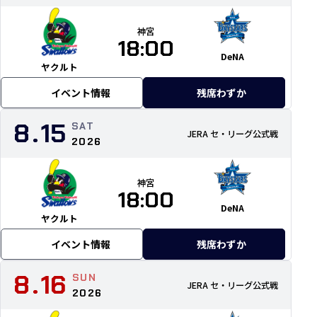
神宮
18:00
DeNA
ヤクルト
イベント情報
残席わずか
8
.
15
SAT
JERA セ・リーグ公式戦
2026
神宮
18:00
DeNA
ヤクルト
イベント情報
残席わずか
8
.
16
SUN
JERA セ・リーグ公式戦
2026