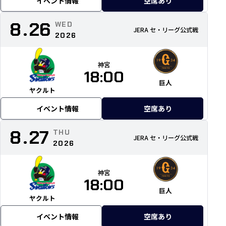
イベント情報
空席あり
8
.
26
WED
JERA セ・リーグ公式戦
2026
神宮
18:00
巨人
ヤクルト
イベント情報
空席あり
8
.
27
THU
JERA セ・リーグ公式戦
2026
神宮
18:00
巨人
ヤクルト
イベント情報
空席あり