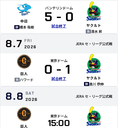
バンテリンドーム
5
0
-
中日
ヤクルト
試合終了
橋本 侑樹
勝
清水 昇
負
8
.
7
FRI
JERA セ・リーグ公式戦
2026
東京ドーム
0
1
-
巨人
ヤクルト
試合終了
ハワード
負
奥川 恭伸
勝
8
.
8
SAT
JERA セ・リーグ公式戦
2026
東京ドーム
15:00
巨人