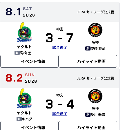
8
.
1
SAT
JERA セ・リーグ公式戦
2026
神宮
3
7
-
阪神
ヤクルト
試合終了
伊藤 将司
勝
高橋 奎二
負
イベント情報
ハイライト動画
8
.
2
SUN
JERA セ・リーグ公式戦
2026
神宮
3
4
-
阪神
ヤクルト
試合終了
及川 雅貴
勝
キハダ
負
イベント情報
ハイライト動画