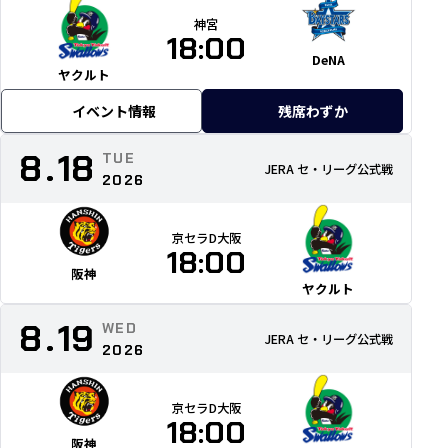
神宮
18:00
DeNA
ヤクルト
イベント情報
残席わずか
8
.
18
TUE
JERA セ・リーグ公式戦
2026
京セラD大阪
18:00
阪神
ヤクルト
8
.
19
WED
JERA セ・リーグ公式戦
2026
京セラD大阪
18:00
阪神