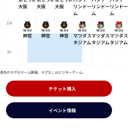
大阪
大阪
大阪
リンドー
リンドー
リンドー
ム
ム
ム
24
25
26
27
28
29
30
18:00
18:00
18:00
18:00
18:00
18:00
神宮
神宮
神宮
マツダス
マツダス
マツダス
タジアム
タジアム
タジアム
31
青色のタグはホーム開催。タグなしはビジターゲーム。
チケット購入
イベント情報