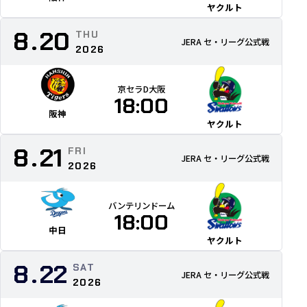
ヤクルト
8
.
20
THU
JERA セ・リーグ公式戦
2026
京セラD大阪
18:00
阪神
ヤクルト
8
.
21
FRI
JERA セ・リーグ公式戦
2026
バンテリンドーム
18:00
中日
ヤクルト
8
.
22
SAT
JERA セ・リーグ公式戦
2026